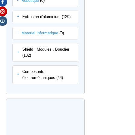
Robotique
(0)
-
Extrusion d'aluminium (129)
+
Materiel Informatique
(0)
-
Shield , Modules , Bouclier
+
(182)
Composants
+
électromécaniques (44)