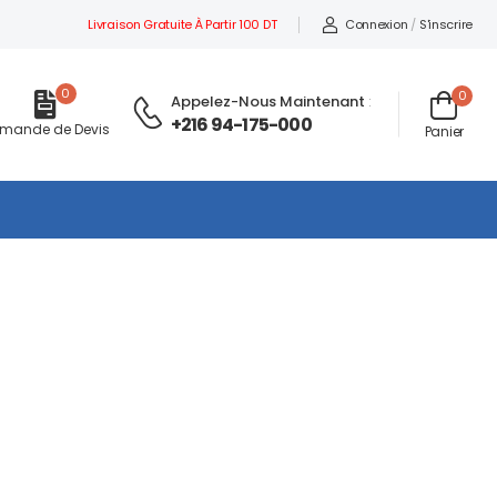
Livraison Gratuite À Partir 100 DT
Connexion
/
S'inscrire
0
0
Appelez-Nous Maintenant
:
+216 94-175-000
mande de Devis
Panier