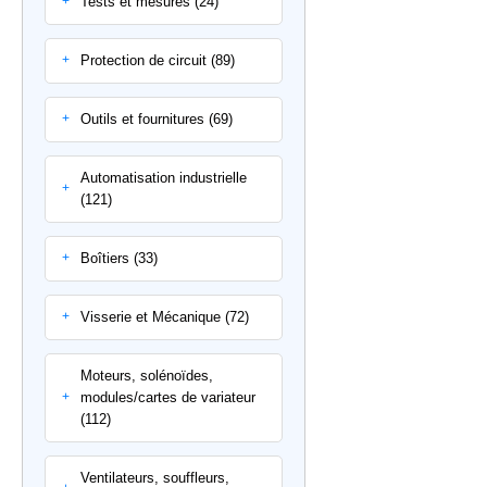
Tests et mesures (24)
+
Protection de circuit (89)
+
Outils et fournitures (69)
+
Automatisation industrielle
+
(121)
Boîtiers (33)
+
Visserie et Mécanique (72)
+
Moteurs, solénoïdes,
modules/cartes de variateur
+
(112)
Ventilateurs, souffleurs,