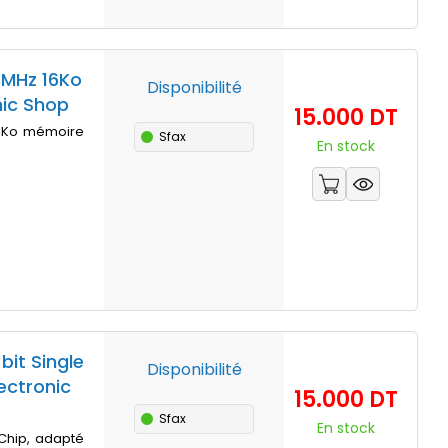
6MHz 16Ko
Disponibilité
nic Shop
Prix
15.000 DT
16Ko mémoire
Sfax
En stock
it Single
Disponibilité
ectronic
Prix
15.000 DT
Sfax
En stock
Chip, adapté