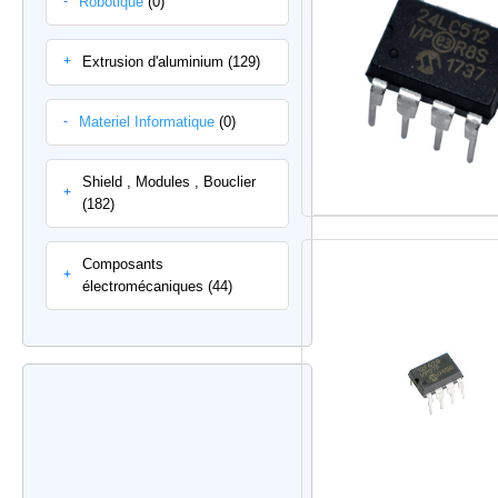
Robotique
(0)
-
Extrusion d'aluminium (129)
+
Materiel Informatique
(0)
-
Shield , Modules , Bouclier
+
(182)
Composants
+
électromécaniques (44)