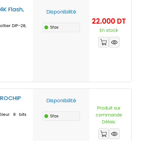
4K Flash,
Disponibilité
Prix
22.000 DT
oîtier DIP-28,
Sfax
En stock
CROCHIP
Disponibilité
Prix
Produit sur
ôleur 8 bits
commande
Sfax
Délais: