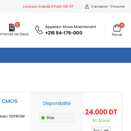
Livraison Gratuite À Partir 100 DT
Connexion
/
S'inscrire
0
0
Appelez-Nous Maintenant
:
+216 94-175-000
mande de Devis
Panier
18 CMOS
Disponibilité
Prix
24.000 DT
 avec EEPROM
Sfax
En stock