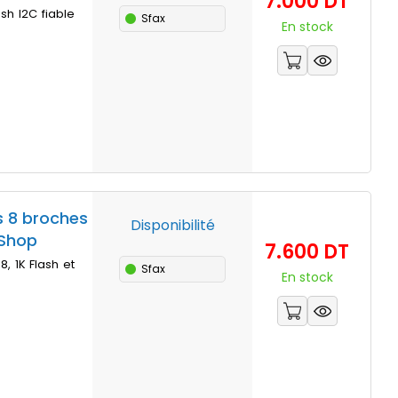
7.000 DT
sh I2C fiable
Sfax
En stock
s 8 broches
Disponibilité
 Shop
Prix
7.600 DT
8, 1K Flash et
Sfax
En stock