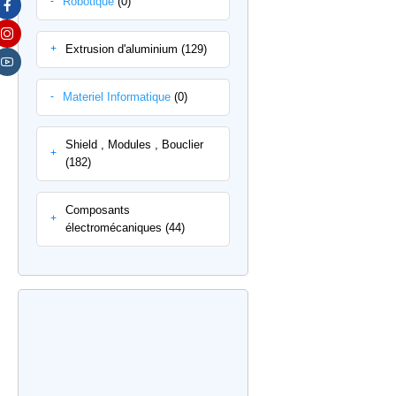
Robotique
(0)
-
Extrusion d'aluminium (129)
+
Materiel Informatique
(0)
-
Shield , Modules , Bouclier
+
(182)
Composants
+
électromécaniques (44)