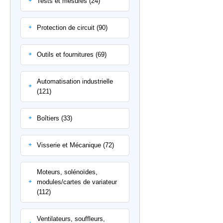
Tests et mesures (24)
+
Protection de circuit (90)
+
Outils et fournitures (69)
+
Automatisation industrielle
+
(121)
Boîtiers (33)
+
Visserie et Mécanique (72)
+
Moteurs, solénoïdes,
modules/cartes de variateur
+
(112)
Ventilateurs, souffleurs,