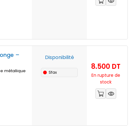
ponge –
Disponibilité
Prix
8.500 DT
se métallique
Sfax
En rupture de
stock