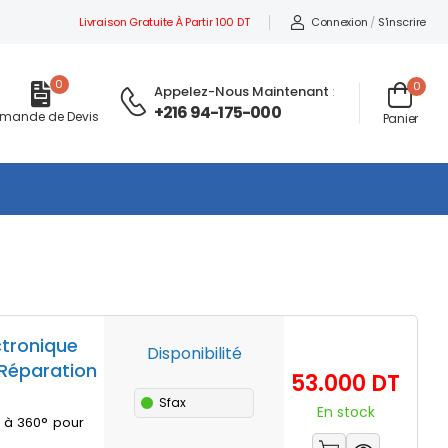
Livraison Gratuite À Partir 100 DT
Connexion
/
S'inscrire
0
0
Appelez-Nous Maintenant
:
+216 94-175-000
mande de Devis
Panier
ctronique
Disponibilité
 Réparation
Prix
53.000 DT
Sfax
En stock
n à 360° pour