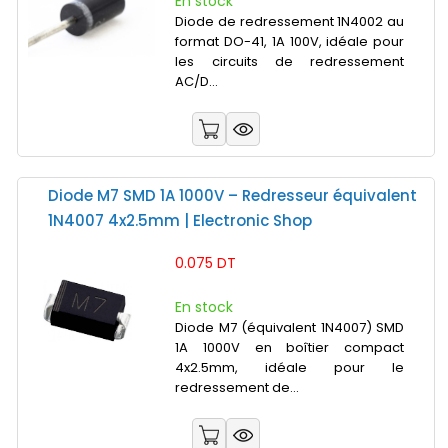
En stock
Diode de redressement 1N4002 au
format DO-41, 1A 100V, idéale pour
les circuits de redressement
AC/D...
Diode M7 SMD 1A 1000V – Redresseur équivalent
1N4007 4x2.5mm | Electronic Shop
0.075 DT
En stock
Diode M7 (équivalent 1N4007) SMD
1A 1000V en boîtier compact
4x2.5mm, idéale pour le
redressement de...