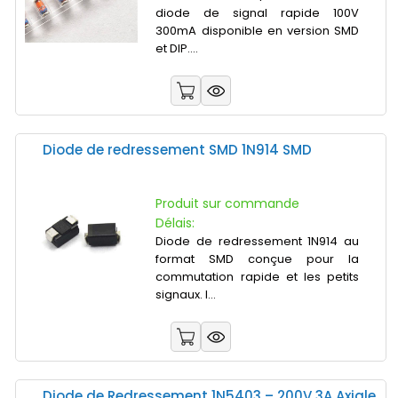
diode de signal rapide 100V
300mA disponible en version SMD
et DIP....
Diode de redressement SMD 1N914 SMD
Produit sur commande
Délais:
Diode de redressement 1N914 au
format SMD conçue pour la
commutation rapide et les petits
signaux. I...
Diode de Redressement 1N5403 – 200V 3A Axiale