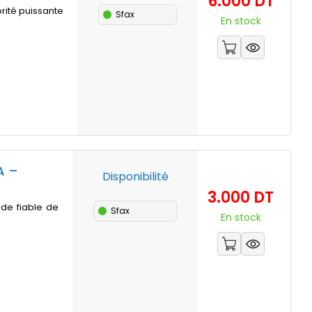
6.000 DT
rité puissante
Sfax
En stock
A –
Disponibilité
Prix
3.000 DT
de fiable de
Sfax
En stock