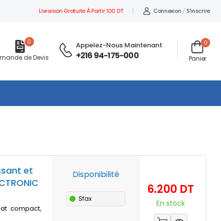
Livraison Gratuite À Partir 100 DT
Connexion
/
S'inscrire
0
0
Appelez-Nous Maintenant
:
+216 94-175-000
mande de Devis
Panier
sant et
Disponibilité
LECTRONIC
Prix
6.200 DT
Sfax
En stock
mat compact,