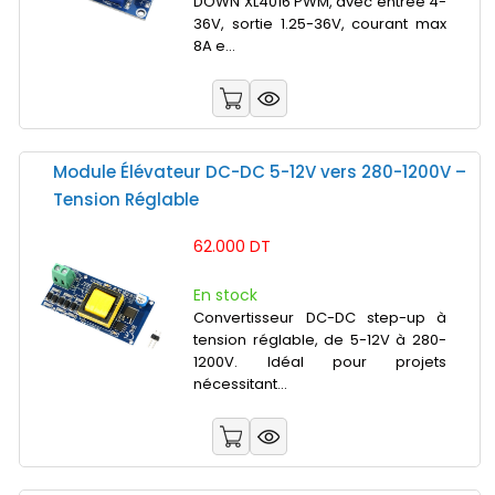
DOWN XL4016 PWM, avec entrée 4-
36V, sortie 1.25-36V, courant max
8A e...
Module Élévateur DC-DC 5-12V vers 280-1200V –
Tension Réglable
62.000 DT
En stock
Convertisseur DC-DC step-up à
tension réglable, de 5-12V à 280-
1200V. Idéal pour projets
nécessitant...