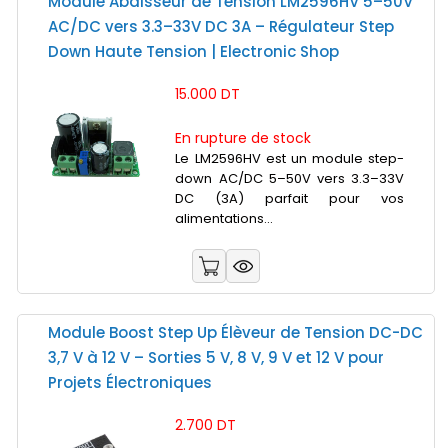
Module Abaisseur de Tension LM2596HV 5–50V
AC/DC vers 3.3–33V DC 3A – Régulateur Step
Down Haute Tension | Electronic Shop
15.000 DT
En rupture de stock
Le LM2596HV est un module step-
down AC/DC 5–50V vers 3.3–33V
DC (3A) parfait pour vos
alimentations...
Module Boost Step Up Élèveur de Tension DC-DC
3,7 V à 12 V – Sorties 5 V, 8 V, 9 V et 12 V pour
Projets Électroniques
2.700 DT