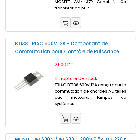
MOSFET AM4437P Canal N. Ce
transistor de puis...
BT138 TRIAC 600V 12A - Composant de
Commutation pour Contrôle de Puissance
2.500 DT
En rupture de stock
TRIAC BT138 600V 12A conçu pour la
commutation de charges AC telles
que moteurs, lampes ou
systèmes...
MOSFET IRF630N / IRF630 – 200V 9.5A TO-220 N-